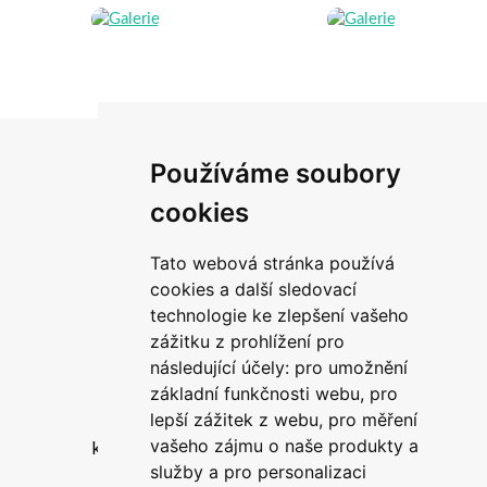
Používáme soubory
cookies
Tato webová stránka používá
cookies a další sledovací
technologie ke zlepšení vašeho
zážitku z prohlížení pro
následující účely:
pro umožnění
Kristýna Drabálková
základní funkčnosti webu
,
pro
+420 725 126 551
lepší zážitek z webu
,
pro měření
vašeho zájmu o naše produkty a
kristyna.drabalkova@dormolomouc.cz
služby a pro personalizaci
faq